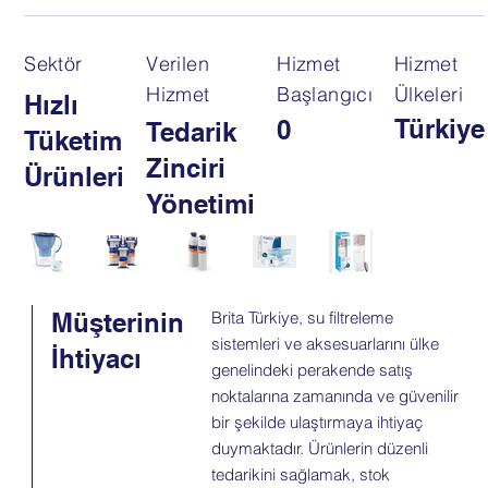
Sektör
Verilen
Hizmet
Hizmet
Hizmet
Başlangıcı
Ülkeleri
Hızlı
Türkiye
0
Tedarik
Tüketim
Zinciri
Ürünleri
Yönetimi
Müşterinin
Brita Türkiye, su filtreleme
sistemleri ve aksesuarlarını ülke
İhtiyacı
genelindeki perakende satış
noktalarına zamanında ve güvenilir
bir şekilde ulaştırmaya ihtiyaç
duymaktadır. Ürünlerin düzenli
tedarikini sağlamak, stok