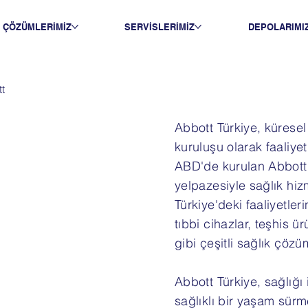
ÇÖZÜMLERİMİZ
SERVİSLERİMİZ
DEPOLARIMI
t
Abbott Türkiye, küresel 
kuruluşu olarak faaliye
ABD'de kurulan Abbott
yelpazesiyle sağlık hizm
Türkiye'deki faaliyetle
tıbbi cihazlar, teşhis ü
gibi çeşitli sağlık çözü
Abbott Türkiye, sağlığı
sağlıklı bir yaşam sür