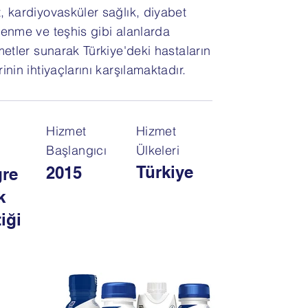
, kardiyovasküler sağlık, diyabet
lenme ve teşhis gibi alanlarda
metler sunarak Türkiye'deki hastaların
inin ihtiyaçlarını karşılamaktadır.
Hizmet
Hizmet
Başlangıcı
Ülkeleri
Türkiye
2015
gre
k
iği