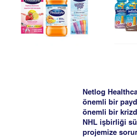
Netlog Healthca
önemli bir payd
önemli bir kriz
NHL işbirliği sü
projemize soru