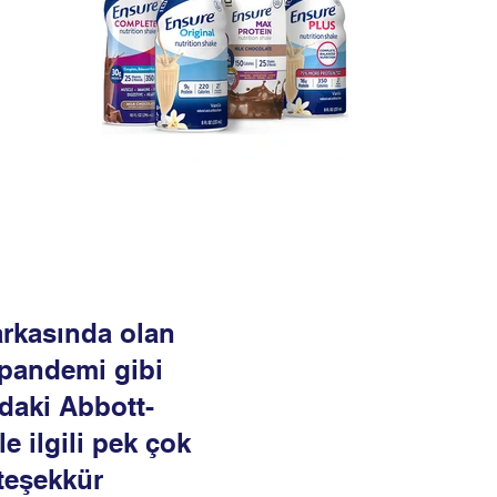
arkasında olan
z pandemi gibi
ndaki Abbott-
e ilgili pek çok
teşekkür