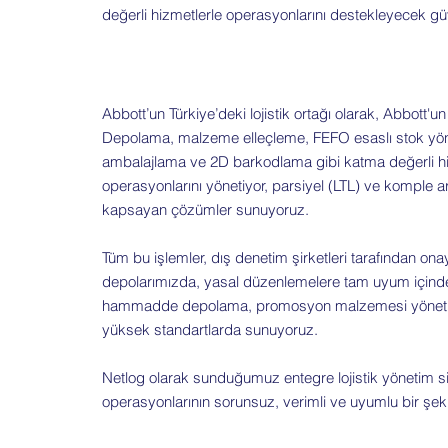
değerli hizmetlerle operasyonlarını destekleyecek güveni
Abbott’un Türkiye’deki lojistik ortağı olarak, Abbott'un 
Depolama, malzeme elleçleme, FEFO esaslı stok yöneti
ambalajlama ve 2D barkodlama gibi katma değerli hizm
operasyonlarını yönetiyor, parsiyel (LTL) ve komple ara
kapsayan çözümler sunuyoruz.
Tüm bu işlemler, dış denetim şirketleri tarafından ona
depolarımızda, yasal düzenlemelere tam uyum içinde 
hammadde depolama, promosyon malzemesi yönetimi 
yüksek standartlarda sunuyoruz.
Netlog olarak sunduğumuz entegre lojistik yönetim sis
operasyonlarının sorunsuz, verimli ve uyumlu bir şeki